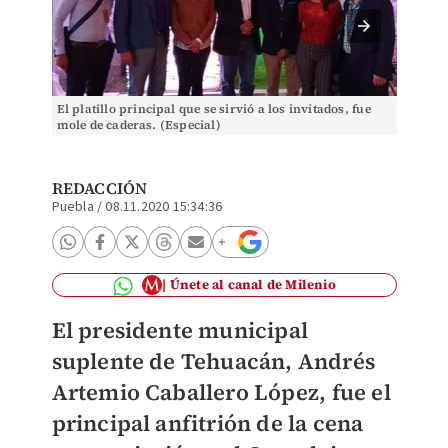
El platillo principal que se sirvió a los invitados, fue
El plati
mole de caderas. (Especial)
mole de
REDACCIÓN
Puebla
/
08.11.2020 15:34:36
Únete al canal de Milenio
El presidente municipal
suplente de Tehuacán, Andrés
Artemio Caballero López, fue el
principal anfitrión de la cena