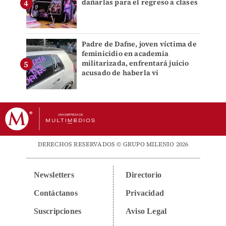
dañarlas para el regreso a clases
Padre de Dafne, joven víctima de
feminicidio en academia
militarizada, enfrentará juicio
acusado de haberla vi
DERECHOS RESERVADOS © GRUPO MILENIO 2026
Newsletters
Directorio
Contáctanos
Privacidad
Suscripciones
Aviso Legal