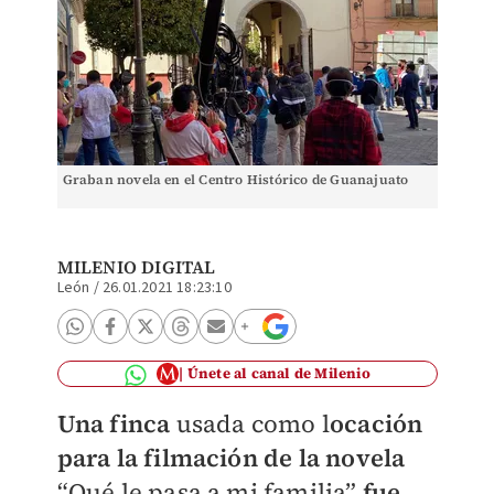
Graban novela en el Centro Histórico de Guanajuato
MILENIO DIGITAL
León
/
26.01.2021 18:23:10
Únete al canal de Milenio
Una finca
usada como l
ocación
para la filmación de la novela
“Qué le pasa a mi familia”
fue