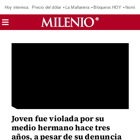
Hoy interesa:
Precio del dólar
La Mañanera
Bloqueos HOY
Nomina
Joven fue violada por su
medio hermano hace tres
años, a pesar de su denuncia