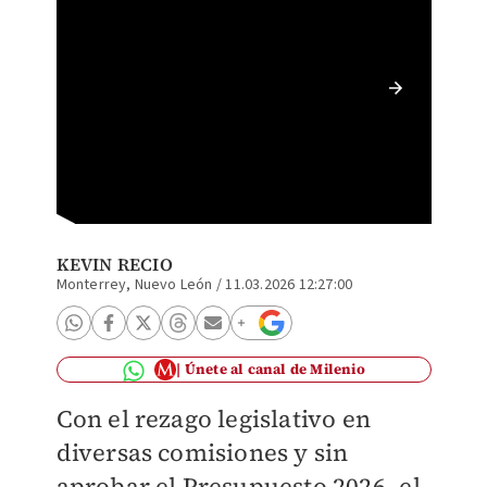
Los dip
durante
KEVIN RECIO
Monterrey, Nuevo León
/
11.03.2026 12:27:00
Únete al canal de Milenio
Con el rezago legislativo en
diversas comisiones y sin
aprobar el Presupuesto 2026, el