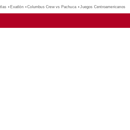
tlas
Exatlón
Columbus Crew vs Pachuca
Juegos Centroamericanos