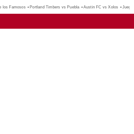
e los Famosos
Portland Timbers vs Puebla
Austin FC vs Xolos
Juego