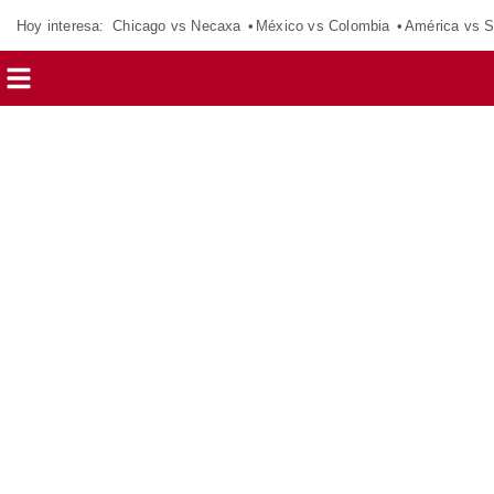
Hoy interesa:
Chicago vs Necaxa
México vs Colombia
América vs S