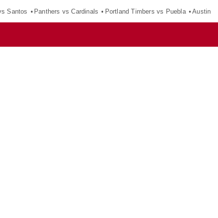
vs Santos
Panthers vs Cardinals
Portland Timbers vs Puebla
Austin F