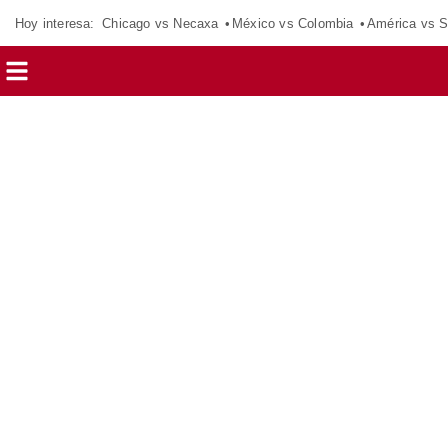
Hoy interesa:
Chicago vs Necaxa
México vs Colombia
América vs S