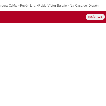
púrpura CdMx
Rubén Lira
Pablo Víctor Balario
‘La Casa del Dragón’
REGÍSTRATE