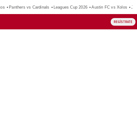
tos
Panthers vs Cardinals
Leagues Cup 2026
Austin FC vs Xolos
Ju
REGÍSTRATE