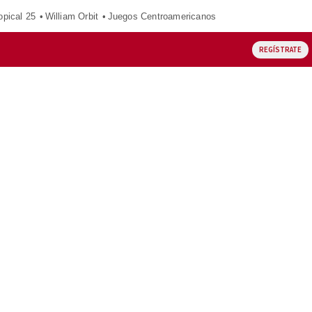
opical 25
William Orbit
Juegos Centroamericanos
REGÍSTRATE