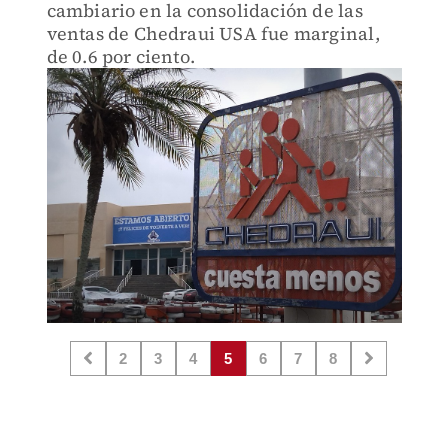
cambiario en la consolidación de las
ventas de Chedraui USA fue marginal,
de 0.6 por ciento.
2
3
4
5
6
7
8