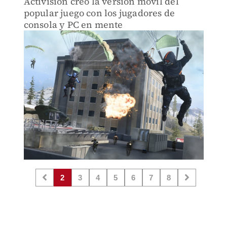
Activision creó la versión móvil del
popular juego con los jugadores de
consola y PC en mente
2
3
4
5
6
7
8