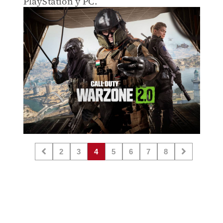
PlayStation y PC.
2
3
4
5
6
7
8