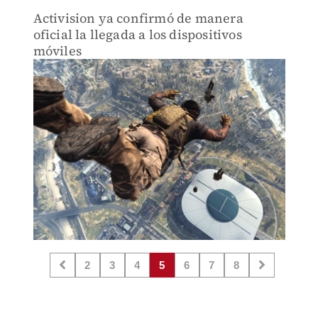
Activision ya confirmó de manera
oficial la llegada a los dispositivos
móviles
2
3
4
5
6
7
8