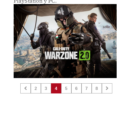
PlayStation y PC.
2
3
4
5
6
7
8