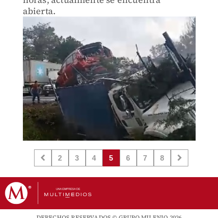
abierta.
2
3
4
5
6
7
8
DERECHOS RESERVADOS © GRUPO MILENIO 2026