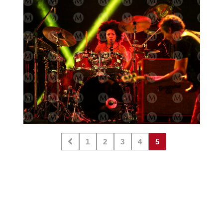
los artistas invitados que estarán
mañana en el show como Juanes y Diego
Torres.
1
2
3
4
5