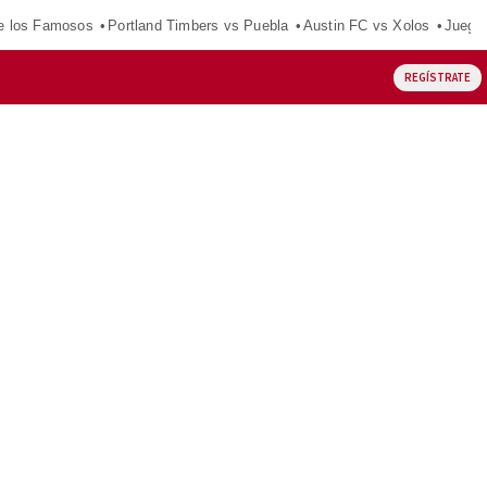
e los Famosos
Portland Timbers vs Puebla
Austin FC vs Xolos
Juego
REGÍSTRATE