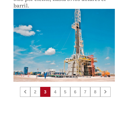
barril.
2
3
4
5
6
7
8