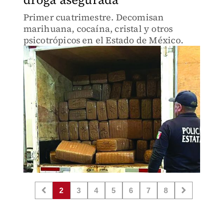
Primer cuatrimestre. Decomisan
marihuana, cocaína, cristal y otros
psicotrópicos en el Estado de México.
2
3
4
5
6
7
8