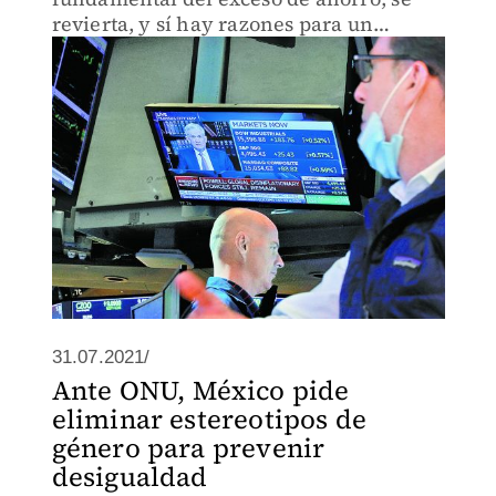
revierta, y sí hay razones para un
enorme auge de la inversión, en
particular la transición climática
31.07.2021/
Ante ONU, México pide
eliminar estereotipos de
género para prevenir
desigualdad