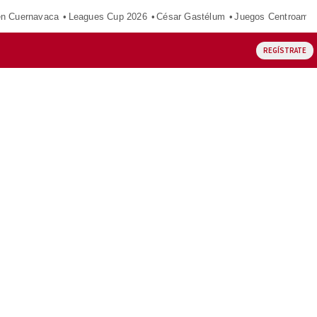
en Cuernavaca
Leagues Cup 2026
César Gastélum
Juegos Centroamer
REGÍSTRATE