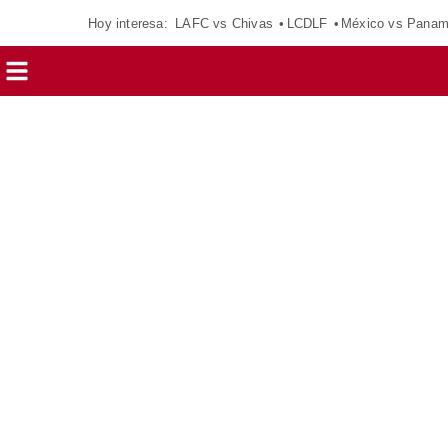
Hoy interesa:
LAFC vs Chivas
LCDLF
México vs Pana