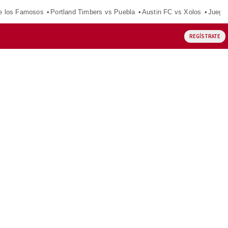
e los Famosos
Portland Timbers vs Puebla
Austin FC vs Xolos
Juego
REGÍSTRATE