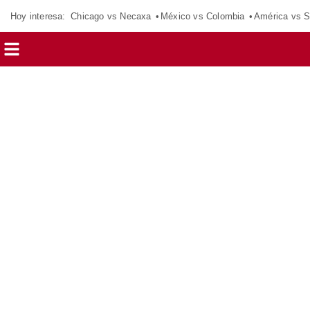
Hoy interesa:
Chicago vs Necaxa
México vs Colombia
América vs S