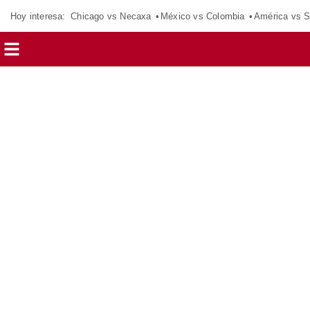
Hoy interesa:
Chicago vs Necaxa
México vs Colombia
América vs S