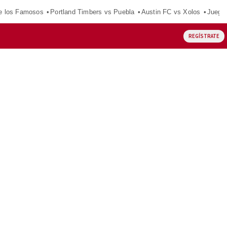
e los Famosos
Portland Timbers vs Puebla
Austin FC vs Xolos
Juego
REGÍSTRATE