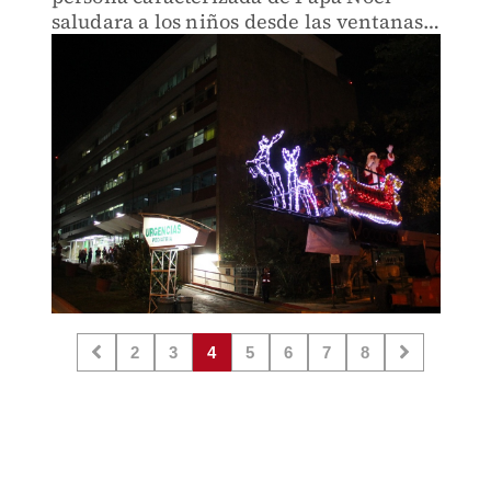
saludara a los niños desde las ventanas
mientras que otro personaje entregó
juguetes a los menores del nosocomio.
2
3
4
5
6
7
8