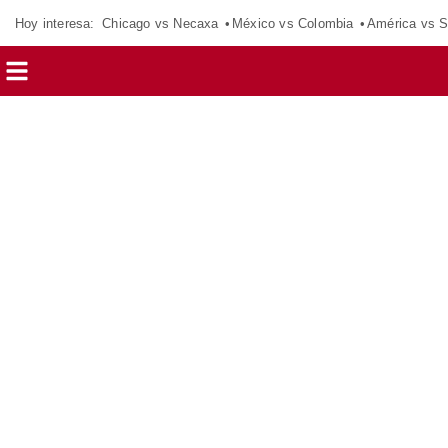
Hoy interesa:
Chicago vs Necaxa
México vs Colombia
América vs S