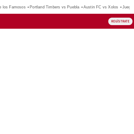
e los Famosos
Portland Timbers vs Puebla
Austin FC vs Xolos
Juego
REGÍSTRATE