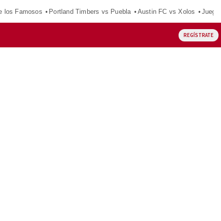
e los Famosos
Portland Timbers vs Puebla
Austin FC vs Xolos
Juego
REGÍSTRATE