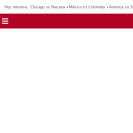
Hoy interesa:
Chicago vs Necaxa
México vs Colombia
América vs S