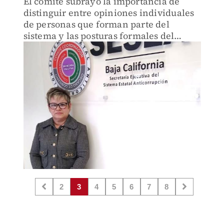
El comité subrayó la importancia de
distinguir entre opiniones individuales
de personas que forman parte del
sistema y las posturas formales del
organismo.
2
3
4
5
6
7
8