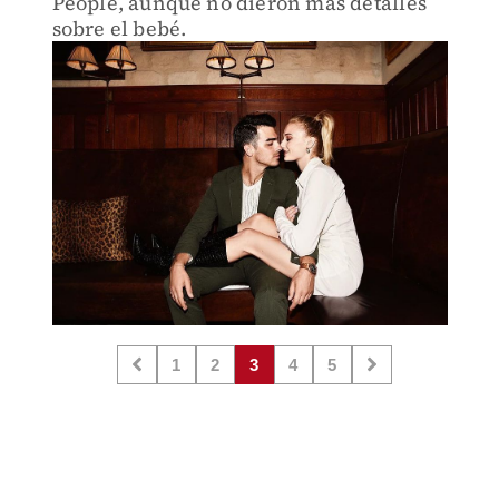
People, aunque no dieron más detalles
sobre el bebé.
1
2
3
4
5