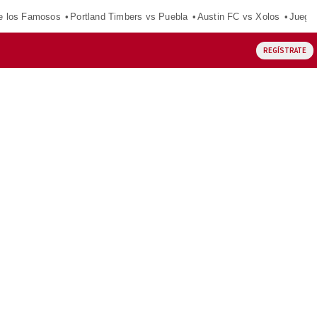
e los Famosos
Portland Timbers vs Puebla
Austin FC vs Xolos
Juego
REGÍSTRATE