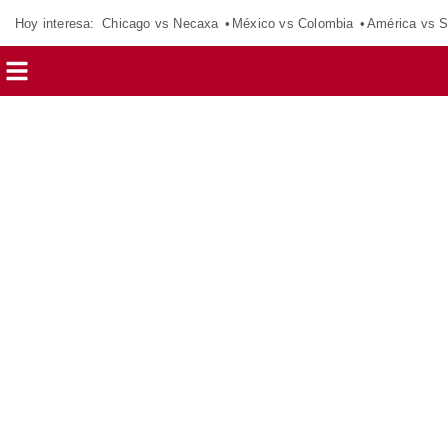
Hoy interesa:
Chicago vs Necaxa
México vs Colombia
América vs S