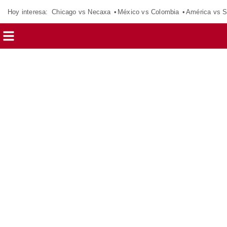
Hoy interesa:
Chicago vs Necaxa
México vs Colombia
América vs S