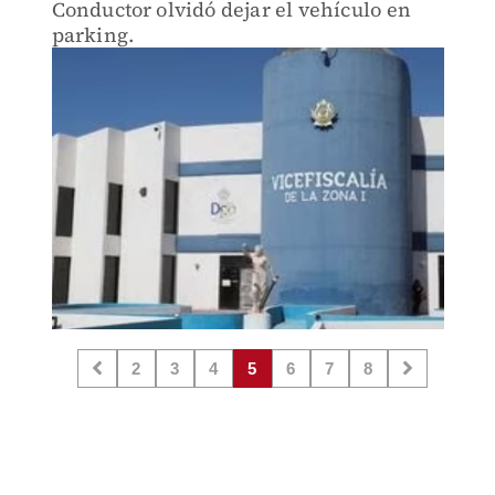
Conductor olvidó dejar el vehículo en
parking.
2
3
4
5
6
7
8