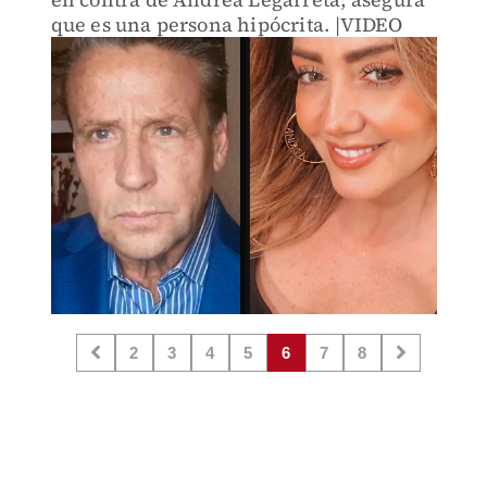
que es una persona hipócrita. |VIDEO
2
3
4
5
6
7
8