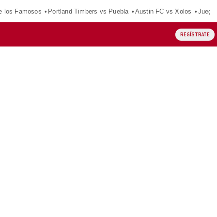
e los Famosos
Portland Timbers vs Puebla
Austin FC vs Xolos
Juego
REGÍSTRATE