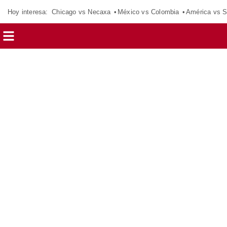
Hoy interesa:
Chicago vs Necaxa
México vs Colombia
América vs S