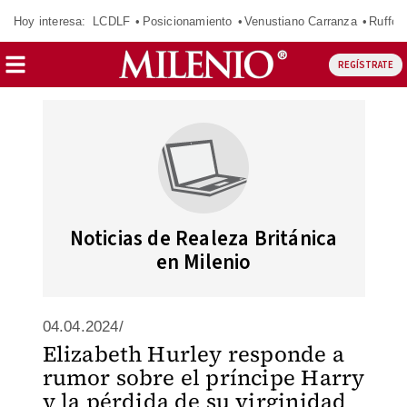
Hoy interesa:
LCDLF
Posicionamiento
Venustiano Carranza
Ruffo 
REGÍSTRATE
Noticias de Realeza Británica
en Milenio
04.04.2024/
Elizabeth Hurley responde a
rumor sobre el príncipe Harry
y la pérdida de su virginidad