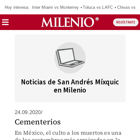
Hoy interesa:
Inter Miami vs Monterrey
Toluca vs LAFC
Chivas vs D
REGÍSTRATE
Noticias de San Andrés Míxquic
en Milenio
24.09.2020/
Cementerios
En México, el culto a los muertos es una
de las costumbres más arraigadas en la