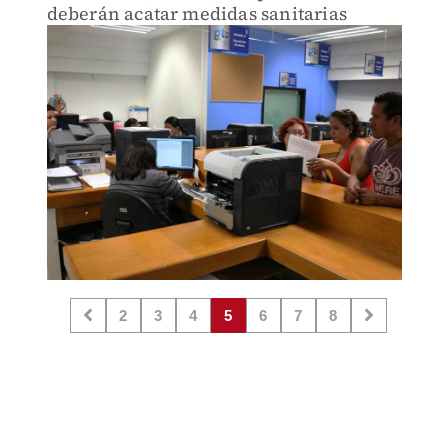
deberán acatar medidas sanitarias
2
3
4
5
6
7
8