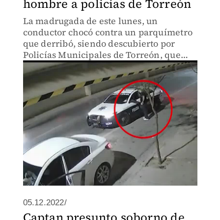
hombre a policías de Torreón
La madrugada de este lunes, un
conductor chocó contra un parquímetro
que derribó, siendo descubierto por
Policías Municipales de Torreón, que
pasaban por el lugar, quienes tras un
intercambio lo dejaron irse, quedando
todo captado en cámaras de segur
05.12.2022/
Captan presunto soborno de