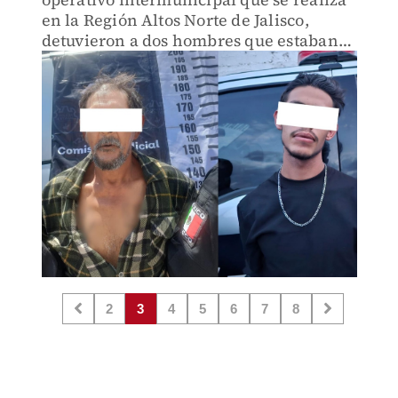
en la Región Altos Norte de Jalisco,
detuvieron a dos hombres que estaban
armados
2
3
4
5
6
7
8