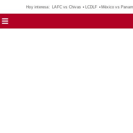
Hoy interesa:
LAFC vs Chivas
LCDLF
México vs Pana