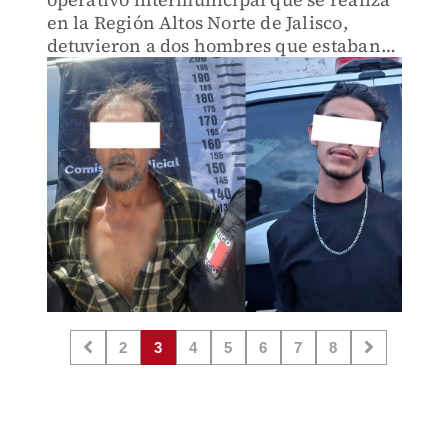
en la Región Altos Norte de Jalisco,
detuvieron a dos hombres que estaban
armados
2
3
4
5
6
7
8