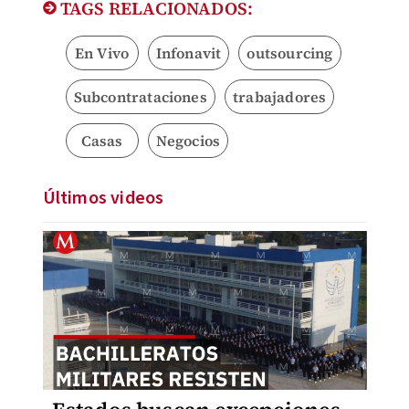
TAGS RELACIONADOS:
En Vivo
Infonavit
outsourcing
Subcontrataciones
trabajadores
Casas
Negocios
Últimos videos