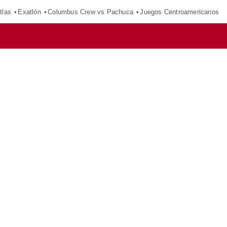
tlas
Exatlón
Columbus Crew vs Pachuca
Juegos Centroamericanos