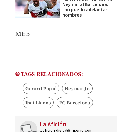
Neymar al Barcelona:
"no puedo adelantar
nombres"
MEB
TAGS RELACIONADOS:
Gerard Piqué
Neymar Jr.
Ibai Llanos
FC Barcelona
La Afición
laaficion.digital@milenio.com