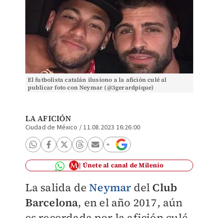
El futbolista catalán ilusiono a la afición culé al
publicar foto con Neymar (@3gerardpique)
LA AFICIÓN
Ciudad de México
/
11.08.2023 16:26:00
Únete al canal de Milenio
La salida de
Neymar
del
Club
Barcelona
, en el año 2017, aún
es recordada por la afición culé