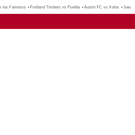
e los Famosos
Portland Timbers vs Puebla
Austin FC vs Xolos
Juego