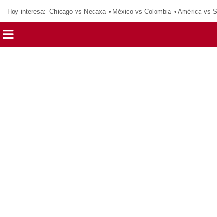
Hoy interesa:
Chicago vs Necaxa
México vs Colombia
América vs S