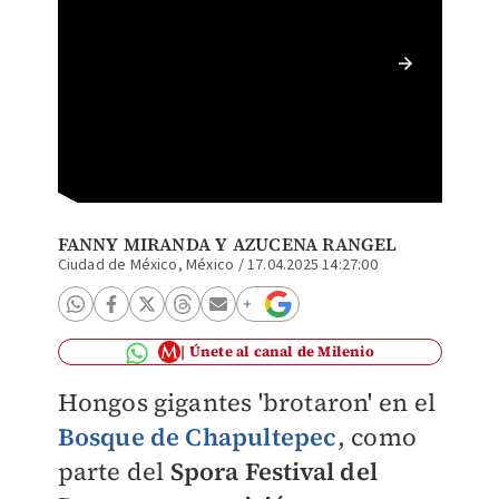
Clara B
durante
bosque 
FANNY MIRANDA
Y
AZUCENA RANGEL
Ciudad de México, México
/
17.04.2025 14:27:00
Únete al canal de Milenio
Hongos gigantes 'brotaron' en el
Bosque de Chapultepec
, como
parte del
Spora Festival del