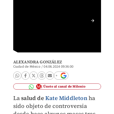
Kate Mi
ALEXANDRA GONZÁLEZ
Ciudad de México
/
04.06.2024 09:36:00
Únete al canal de Milenio
La
salud de
Kate Middleton
ha
sido objeto de controversia
desde hace algunos meses tras