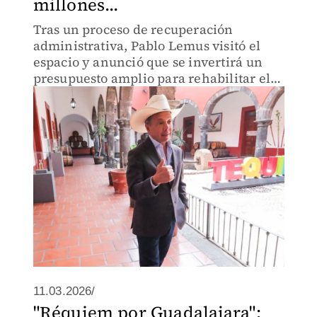
millones...
Tras un proceso de recuperación
administrativa, Pablo Lemus visitó el
espacio y anunció que se invertirá un
presupuesto amplio para rehabilitar el
inmueble y convertirlo en un referente
cultural del paisaje agavero
11.03.2026/
"Réquiem por Guadalajara":