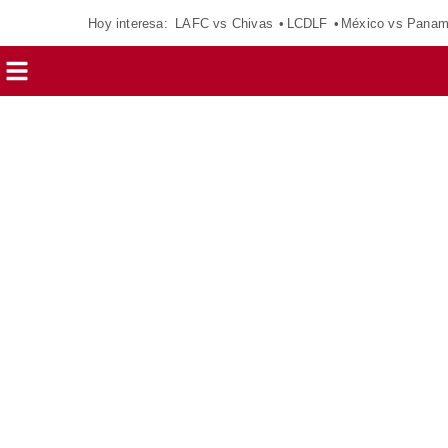
Hoy interesa:
LAFC vs Chivas
LCDLF
México vs Pana