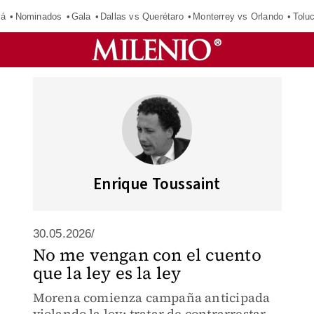
má
Nominados
Gala
Dallas vs Querétaro
Monterrey vs Orlando
Tolu
Enrique Toussaint
30.05.2026/
No me vengan con el cuento
que la ley es la ley
Morena comienza campaña anticipada
violando la ley: tratar de contrarrestar