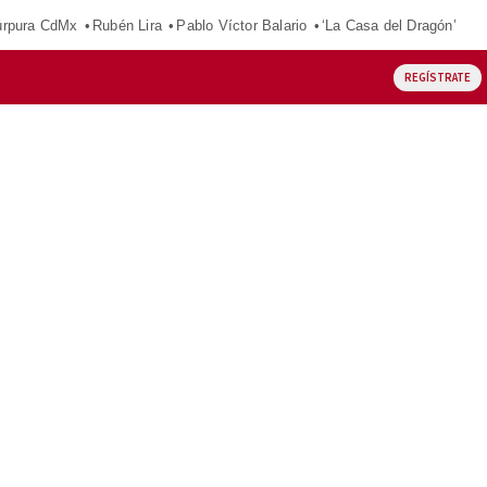
púrpura CdMx
Rubén Lira
Pablo Víctor Balario
‘La Casa del Dragón’
REGÍSTRATE