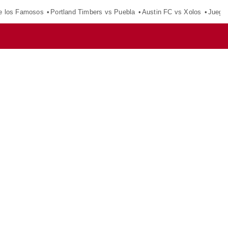
e los Famosos
Portland Timbers vs Puebla
Austin FC vs Xolos
Juego