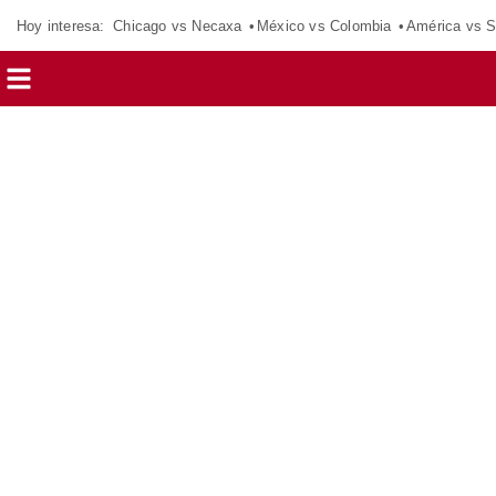
Hoy interesa:
Chicago vs Necaxa
México vs Colombia
América vs S